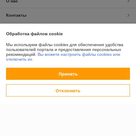
О нас
Контакты
Доставка и оплата
Обработка файлов cookie
График работы
Мы используем файлы cookies для обеспечения удобства
пользователей портала и предоставления персональных
рекомендаций.
Вы можете настроить файлы cookies или
Полная версия сайта
отключить их.
Политика обработки cookies
Принять
Сайт создан на платформе Deal.by
Отклонить
Информация для покупателя