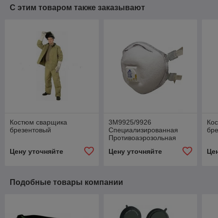
С этим товаром также заказывают
Костюм сварщика
3М9925/9926
Ко
брезентовый
Специализированная
бре
Противоаэрозольная
Фильтрующая Полумаска
Цену уточняйте
Цену уточняйте
Це
с обтюратором
Подобные товары компании